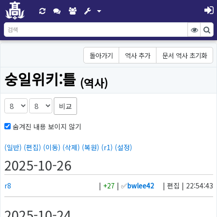
돌아가기
역사 추가
문서 역사 초기화
숭일위키:틀
(역사)
비교
숨겨진 내용 보이지 않기
(일반)
(편집)
(이동)
(삭제)
(복원)
(r1)
(설정)
2025-10-26
r8
|
+27
| ✅
bwlee42
| 편집 | 22:54:43
2025-10-24