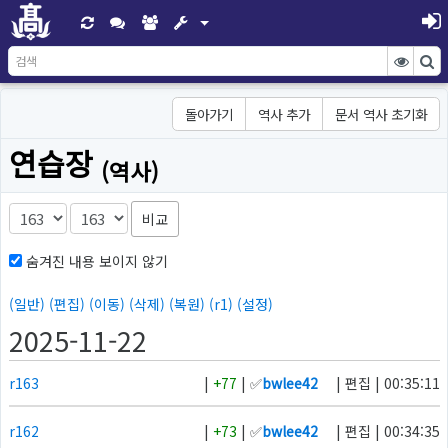
돌아가기
역사 추가
문서 역사 초기화
연습장
(역사)
비교
숨겨진 내용 보이지 않기
(일반)
(편집)
(이동)
(삭제)
(복원)
(r1)
(설정)
2025-11-22
r163
|
+77
| ✅
bwlee42
| 편집 | 00:35:11
r162
|
+73
| ✅
bwlee42
| 편집 | 00:34:35