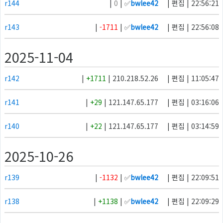
r144
|
0
| ✅
bwlee42
| 편집 | 22:56:21
r143
|
-1711
| ✅
bwlee42
| 편집 | 22:56:08
2025-11-04
r142
|
+1711
| 210.218.52.26
| 편집 | 11:05:47
r141
|
+29
| 121.147.65.177
| 편집 | 03:16:06
r140
|
+22
| 121.147.65.177
| 편집 | 03:14:59
2025-10-26
r139
|
-1132
| ✅
bwlee42
| 편집 | 22:09:51
r138
|
+1138
| ✅
bwlee42
| 편집 | 22:09:29