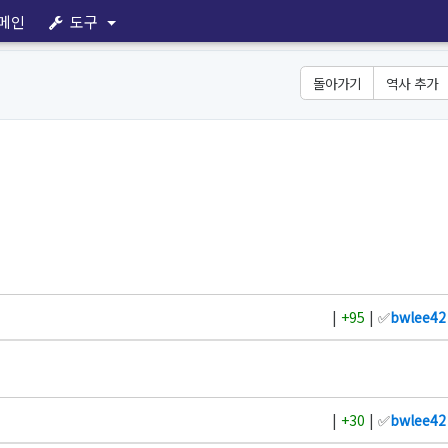
메인
도구
돌아가기
역사 추가
|
+95
| ✅
bwlee42
|
+30
| ✅
bwlee42