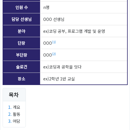
인원 수
n명
담당 선생님
OOO 선생님
분야
ex)코딩 공부, 프로그램 개발 및 운영
(1)
단장
OOO
(2)
부단장
OOO
슬로건
ex)코딩과 공학을 잇다
장소
ex)2학년 1반 교실
목차
1. 
개요
2. 
활동
3. 
여담