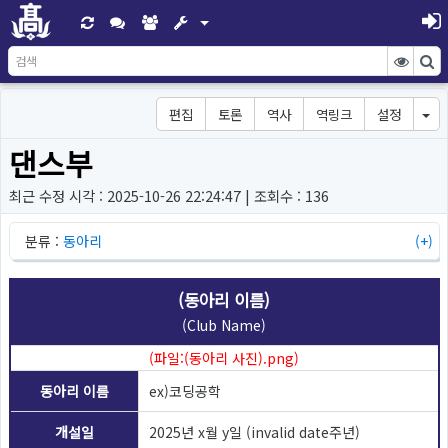
편집
토론
역사
역링크
설정
댄스부
최근 수정 시각 : 2025-10-26 22:24:47 | 조회수 : 136
분류 : 
동아리
 (+)
(동아리 이름)
(Club Name)
(파일:(동아리 사진).png)
동아리 이름
ex)코딩공학
개설일
2025년 x월 y일 (invalid date주년)