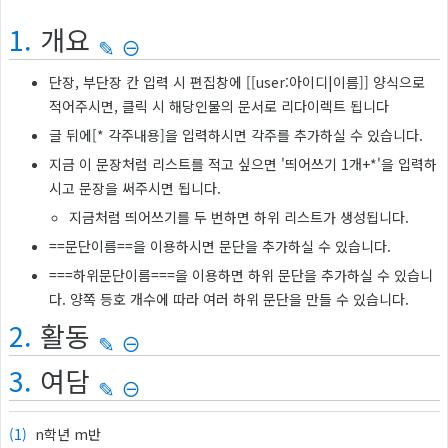
1.
 개요 
✎
⊖
단장, 부단장 칸 입력 시 편집창에 [[user:아이디|이름]] 양식으로 
적어주시면, 클릭 시 해당인물의 문서로 리다이렉트 됩니다
글 뒤에[* 각주내용]을 입력하시면 각주를 추가하실 수 있습니다.
지금 이 문장처럼 리스트를 적고 싶으면 '띄어쓰기 1개+*'을 입력하
시고 문장을 써주시면 됩니다.
지금처럼 띄어쓰기를 두 번하면 하위 리스트가 생성됩니다.
==문단이름==을 이용하시면 문단을 추가하실 수 있습니다.
===하위문단이름===을 이용하면 하위 문단을 추가하실 수 있습니
다. 양쪽 등호 개수에 따라 여러 하위 문단을 만들 수 있습니다.
2.
 활동 
✎
⊖
3.
 여담 
✎
⊖
(1) 
n학년 m반